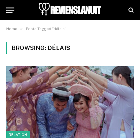
»
Home
Posts Tagged "délais"
BROWSING:
DÉLAIS
RELATION