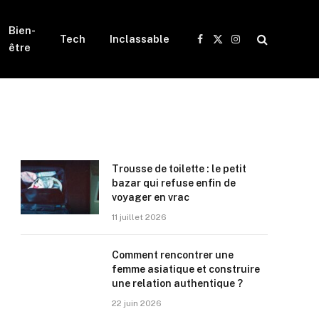
Bien-
Tech
Inclassable
Facebook
X
Instagram
être
(Twitter)
Trousse de toilette : le petit
bazar qui refuse enfin de
voyager en vrac
11 juillet 2026
Comment rencontrer une
femme asiatique et construire
une relation authentique ?
22 juin 2026