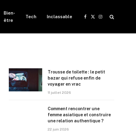
Bien-
Tech
Inclassable
Facebook
X
Instagram
être
(Twitter)
Trousse de toilette : le petit
bazar qui refuse enfin de
voyager en vrac
11 juillet 2026
Comment rencontrer une
femme asiatique et construire
une relation authentique ?
22 juin 2026