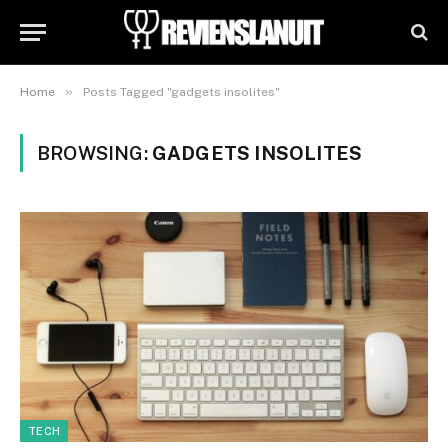
»
Home
Posts Tagged "gadgets insolites"
BROWSING:
GADGETS INSOLITES
TECH