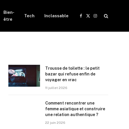
Bien-
Tech
Inclassable
Facebook
X
Instagram
être
(Twitter)
Trousse de toilette : le petit
bazar qui refuse enfin de
voyager en vrac
11 juillet 2026
Comment rencontrer une
femme asiatique et construire
une relation authentique ?
22 juin 2026