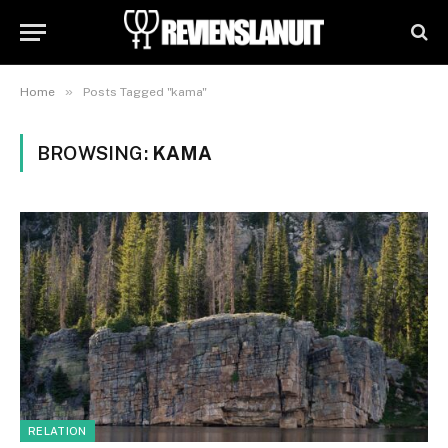
»
Home
Posts Tagged "kama"
BROWSING:
KAMA
RELATION