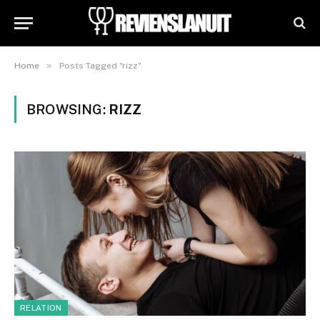
»
Home
Posts Tagged "rizz"
BROWSING:
RIZZ
RELATION