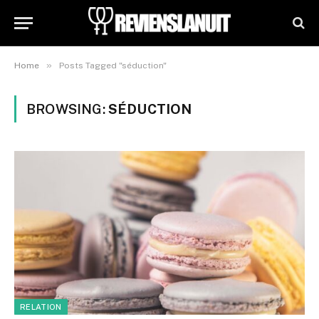
»
Home
Posts Tagged "séduction"
BROWSING:
SÉDUCTION
RELATION