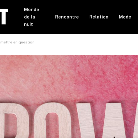
Monde
de la
Rencontre
Relation
Mode
nuit
remettre en question