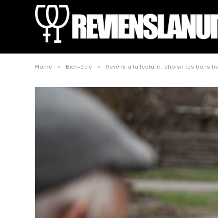
»
»
Home
Bien-être
Revenir à la lecture : choisir les bons 