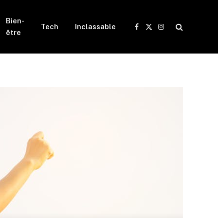
Bien-
Tech
Inclassable
Facebook
X
Instagram
être
(Twitter)