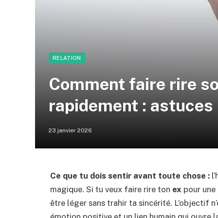
RELATION
Comment faire rire so
rapidement : astuces
23 janvier 2026
Ce que tu dois sentir avant toute chose :
l’
magique. Si tu veux faire rire ton
ex
pour une
être léger sans trahir ta sincérité. L’objectif 
émotion positive et un lien humain qui ouvre l