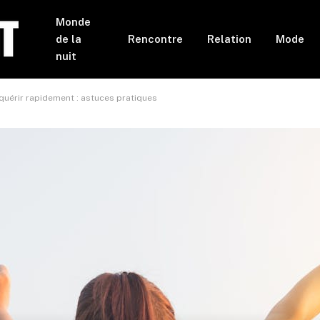
Monde
de la
Rencontre
Relation
Mode
nuit
quérir rapidement : astuces pratiques