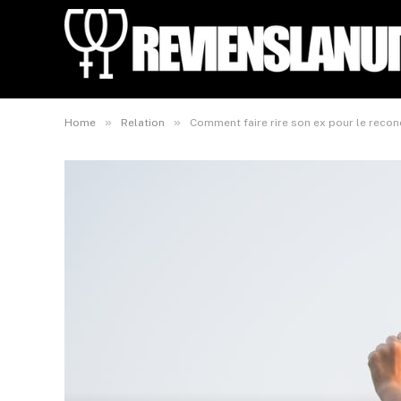
»
»
Home
Relation
Comment faire rire son ex pour le recon