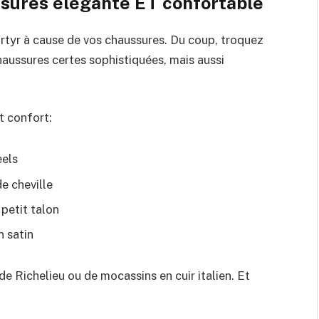
ussures élégante ET confortable
rtyr à cause de vos chaussures. Du coup, troquez
haussures certes sophistiquées, mais aussi
t confort:
eels
de cheville
petit talon
n satin
de Richelieu ou de mocassins en cuir italien. Et