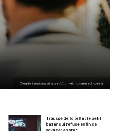
Couple laughing at a wedding with disguised guests
Trousse de toilette : le petit
bazar qui refuse enfin de
voyager en vrac