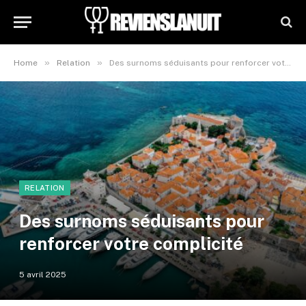
»
»
Home
Relation
Des surnoms séduisants pour renforcer votre complicité
RELATION
Des surnoms séduisants pour
renforcer votre complicité
5 avril 2025