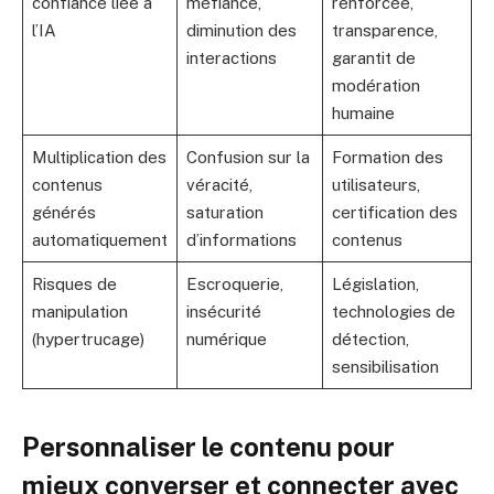
confiance liée à
méfiance,
renforcée,
l’IA
diminution des
transparence,
interactions
garantit de
modération
humaine
Multiplication des
Confusion sur la
Formation des
contenus
véracité,
utilisateurs,
générés
saturation
certification des
automatiquement
d’informations
contenus
Risques de
Escroquerie,
Législation,
manipulation
insécurité
technologies de
(hypertrucage)
numérique
détection,
sensibilisation
Personnaliser le contenu pour
mieux converser et connecter avec