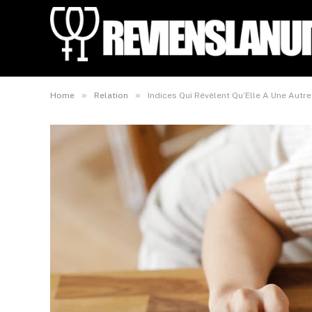
»
»
Home
Relation
Indices Qui Révèlent Qu’Elle A Une Autre