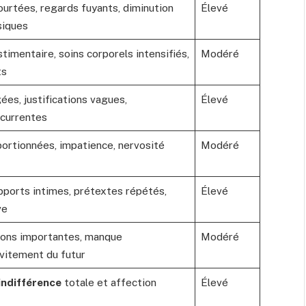
urtées, regards fuyants, diminution
Élevé
siques
timentaire, soins corporels intensifiés,
Modéré
ts
es, justifications vagues,
Élevé
écurrentes
ortionnées, impatience, nervosité
Modéré
ports intimes, prétextes répétés,
Élevé
ve
ions importantes, manque
Modéré
vitement du futur
indifférence
totale et affection
Élevé