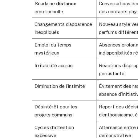
Soudaine
distance
Conversations éco
émotionnelle
des contacts phy
Changements d’apparence
Nouveau style ves
inexpliqués
parfums différen
Emploi du temps
Absences prolongé
mystérieux
indisponibilités r
Irritabilité accrue
Réactions disprop
persistante
Diminution de l’intimité
Évitement des rap
absence d’initiati
Désintérêt pour les
Report des décis
projets communs
d’enthousiasme, é
Cycles d’attention
Alternance entre
excessive
démonstrative