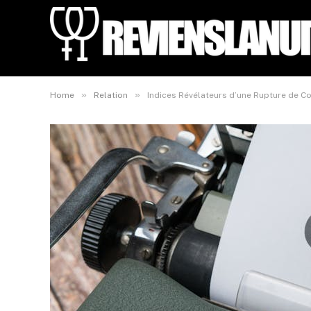
»
»
Home
Relation
Indices Révélateurs d’une Rupture de C