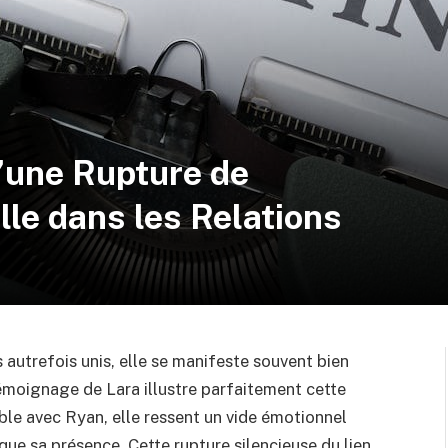
d’une Rupture de
le dans les Relations
s autrefois unis, elle se manifeste souvent bien
émoignage de Lara illustre parfaitement cette
able avec Ryan, elle ressent un vide émotionnel
que sa présence. Cette rupture silencieuse du lien