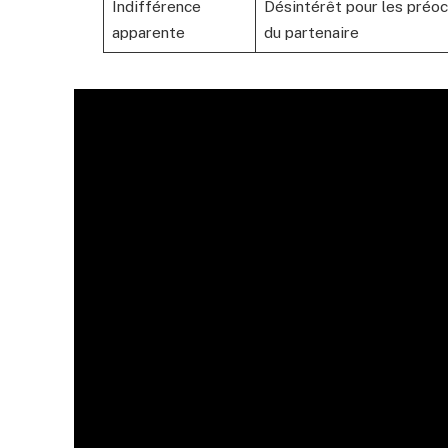
Indifférence
Désintérêt pour les préo
apparente
du partenaire