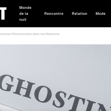
Monde
de la
Rencontre
Relation
Mode
nuit
onnexion Émotionnelle dans les Relations