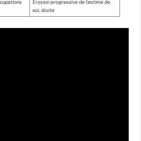
ccupations
Érosion progressive de l’estime de
soi, doute