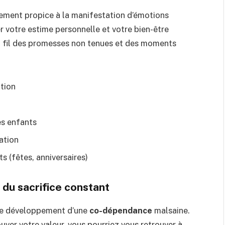
nement propice à la manifestation d’émotions
 votre estime personnelle et votre bien-être
au fil des promesses non tenues et des moments
tion
es enfants
lation
 (fêtes, anniversaires)
 du sacrifice constant
t le développement d’une
co-dépendance
malsaine.
ouver votre valeur, vous pourriez vous retrouver à