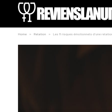
»
»
Home
Relation
Les 11 risques émotionnels d’une relat