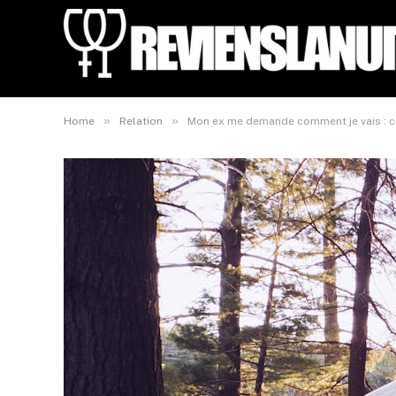
»
»
Home
Relation
Mon ex me demande comment je vais : c