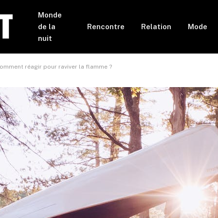
Monde
de la
Rencontre
Relation
Mode
nuit
omment réagir pour raviver la flamme ?