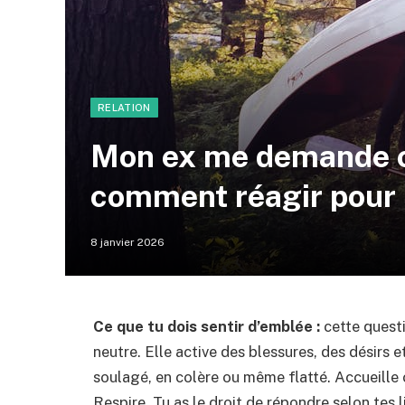
RELATION
Mon ex me demande c
comment réagir pour 
8 janvier 2026
Ce que tu dois sentir d’emblée :
cette questi
neutre. Elle active des blessures, des désirs e
soulagé, en colère ou même flatté. Accueille c
Respire. Tu as le droit de répondre selon tes li