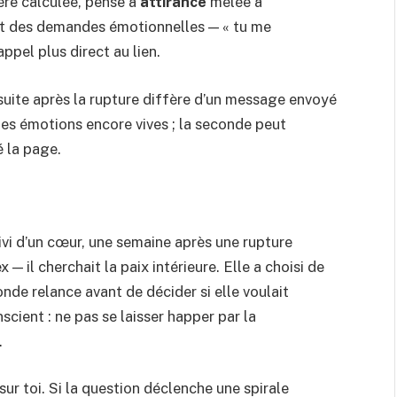
re calculée, pense à
attirance
mêlée à
nt des demandes émotionnelles — « tu me
appel plus direct au lien.
suite après la rupture diffère d’un message envoyé
des émotions encore vives ; la seconde peut
é la page.
ivi d’un cœur, une semaine après une rupture
 — il cherchait la paix intérieure. Elle a choisi de
nde relance avant de décider si elle voulait
scient : ne pas se laisser happer par la
.
sur toi. Si la question déclenche une spirale