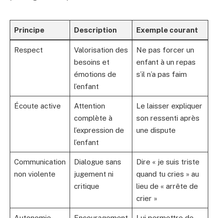
Principe
Description
Exemple courant
Respect
Valorisation des
Ne pas forcer un
besoins et
enfant à un repas
émotions de
s’il n’a pas faim
l’enfant
Écoute active
Attention
Le laisser expliquer
complète à
son ressenti après
l’expression de
une dispute
l’enfant
Communication
Dialogue sans
Dire « je suis triste
non violente
jugement ni
quand tu cries » au
critique
lieu de « arrête de
crier »
Autonomie
Encouragement
Lui permettre de