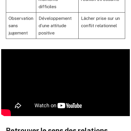
difficiles
Observation
Développement
Lâcher prise sur un
sans
d’une attitude
conflit relationnel
jugement
positive
Retrouver le sens des relations