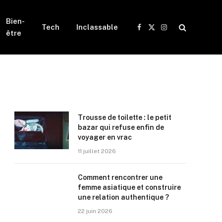
Bien-
Tech
Inclassable
Facebook
X
Instagram
être
(Twitter)
Trousse de toilette : le petit
bazar qui refuse enfin de
voyager en vrac
11 juillet 2026
Comment rencontrer une
femme asiatique et construire
une relation authentique ?
22 juin 2026