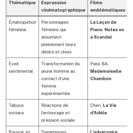
Thématique
Expression
Films
cinématographique
emblématiques
Émancipation
Personnages
La Leçon de
féminine
féminins qui
Piano
,
Notes on
assument
a Scandal
pleinement leurs
désirs et choix
Éveil
Transformation du
Pass BA,
sentimental
jeune homme au
Mademoiselle
contact d’une
Chambon
femme
expérimentée
Tabous
Réactions de
Cheri,
La Vie
sociaux
l’entourage et
d’Adèle
pression sociale
Pouvoir et
Dynamiques
L’adversaire
,