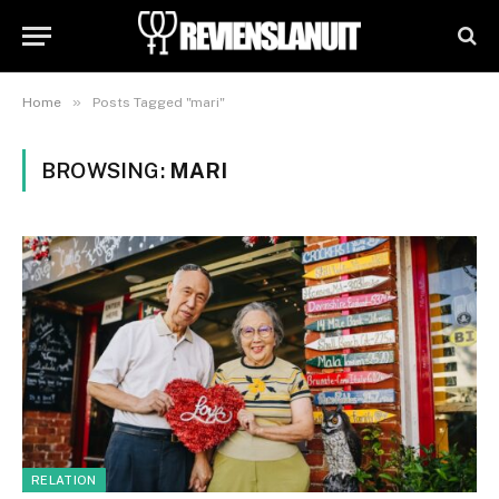
»
Home
Posts Tagged "mari"
BROWSING:
MARI
RELATION