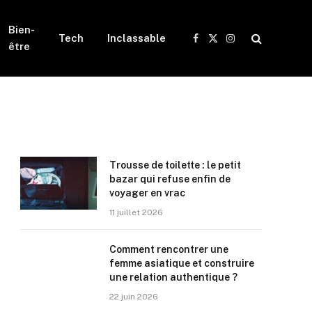
Bien-
Tech
Inclassable
Facebook
X
Instagram
être
(Twitter)
Trousse de toilette : le petit
bazar qui refuse enfin de
voyager en vrac
11 juillet 2026
Comment rencontrer une
femme asiatique et construire
une relation authentique ?
22 juin 2026