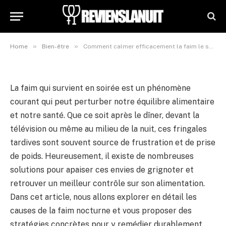
Comment calmer efficacement
la faim le soir ?
12 juillet 2024
Updated:
12 juillet 2024
»
»
Home
Bien-être
Comment calmer efficacement la faim le soir ?
La faim qui survient en soirée est un phénomène
courant qui peut perturber notre équilibre alimentaire
et notre santé. Que ce soit après le dîner, devant la
télévision ou même au milieu de la nuit, ces fringales
tardives sont souvent source de frustration et de prise
de poids. Heureusement, il existe de nombreuses
solutions pour apaiser ces envies de grignoter et
retrouver un meilleur contrôle sur son alimentation.
Dans cet article, nous allons explorer en détail les
causes de la faim nocturne et vous proposer des
stratégies concrètes pour y remédier durablement.