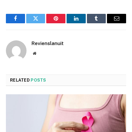
Facebook
Twitter
Pinterest
LinkedIn
Tumblr
Email
Revienslanuit
Website
RELATED
POSTS