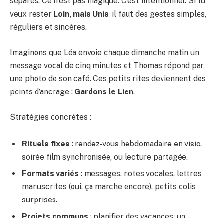
séparés. Ce n’est pas magique. C’est intentionnel. Si tu
veux rester
Loin, mais Unis
, il faut des gestes simples,
réguliers et sincères.
Imaginons que Léa envoie chaque dimanche matin un
message vocal de cinq minutes et Thomas répond par
une photo de son café. Ces petits rites deviennent des
points d’ancrage :
Gardons le Lien
.
Stratégies concrètes :
Rituels fixes
: rendez-vous hebdomadaire en visio,
soirée film synchronisée, ou lecture partagée.
Formats variés
: messages, notes vocales, lettres
manuscrites (oui, ça marche encore), petits colis
surprises.
Projets communs
: planifier des vacances, un