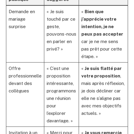
Demande en
« Je suis
«
Bien que
mariage
touché par ce
j’apprécie votre
surprise
geste,
intention, je ne
pouvons-nous
peux pas accepter
en parler en
car je ne me sens
privé? »
pas prêt pour cette
étape. »
Offre
« C’est une
«
Je suis flatté par
professionnelle
proposition
votre proposition
,
devant des
intéressante,
mais après réflexion,
collègues
programmons
je dois décliner car
une réunion
elle ne s’aligne pas
pour
avec mes objectifs
l’explorer
actuels. »
davantage. »
Invitation à un
« Merci pour
«
Je vous remercie