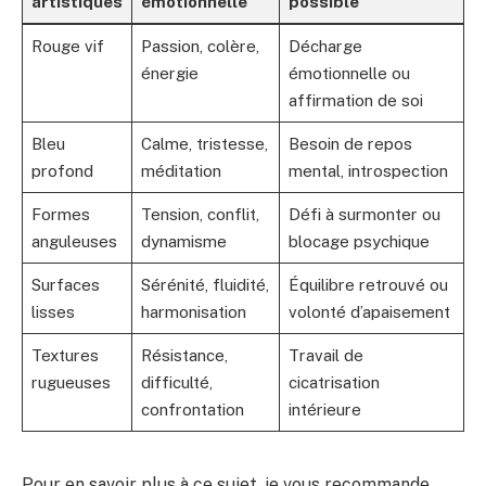
artistiques
émotionnelle
possible
Rouge vif
Passion, colère,
Décharge
énergie
émotionnelle ou
affirmation de soi
Bleu
Calme, tristesse,
Besoin de repos
profond
méditation
mental, introspection
Formes
Tension, conflit,
Défi à surmonter ou
anguleuses
dynamisme
blocage psychique
Surfaces
Sérénité, fluidité,
Équilibre retrouvé ou
lisses
harmonisation
volonté d’apaisement
Textures
Résistance,
Travail de
rugueuses
difficulté,
cicatrisation
confrontation
intérieure
Pour en savoir plus à ce sujet, je vous recommande