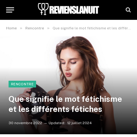
»
»
Home
Rencontre
Que signifie le mot fétichisme et les différents fétiches
RENCONTRE
Que signifie le mot fétichisme
et les différents fétiches
30 novembre 2022
Updated:
12 juillet 2024