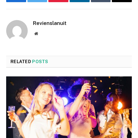
Facebook
Twitter
Pinterest
LinkedIn
Tumblr
Email
Revienslanuit
Website
RELATED
POSTS